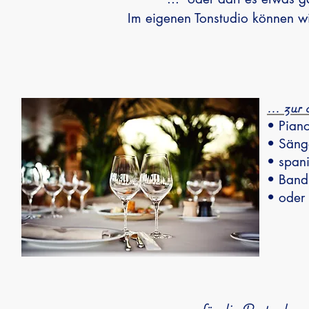
Im eigenen Tonstudio können wi
... zu
• Pian
• Sänge
• span
• Band
• oder